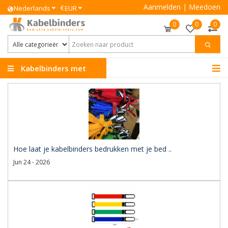
Aanmelden
|
Meedoen
€
Nederlands
EUR
0
0
0
Kabelbinders met
Logo
Hoe laat je kabelbinders bedrukken met je bed ..
Jun 24 - 2026