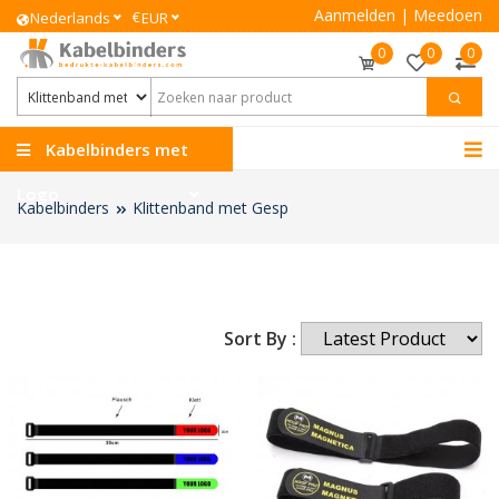
Aanmelden
|
Meedoen
€
Nederlands
EUR
0
0
0
Kabelbinders met
Logo
Kabelbinders
Klittenband met Gesp
Sort By :