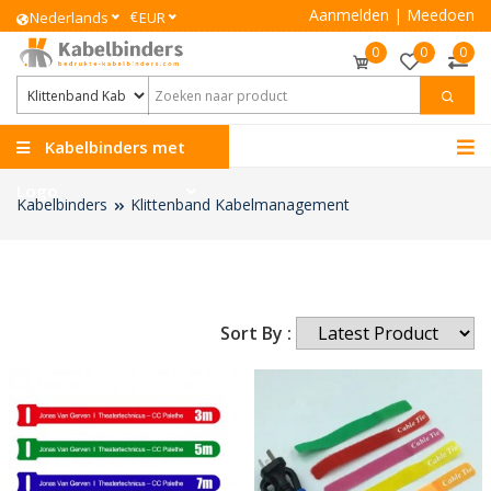
Aanmelden
|
Meedoen
€
Nederlands
EUR
0
0
0
Kabelbinders met
Logo
Kabelbinders
Klittenband Kabelmanagement
Sort By :