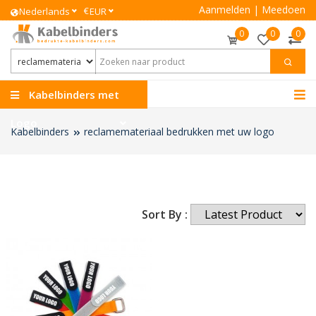
Aanmelden
|
Meedoen
€
Nederlands
EUR
0
0
0
Kabelbinders met
Logo
Kabelbinders
reclamemateriaal bedrukken met uw logo
Sort By :