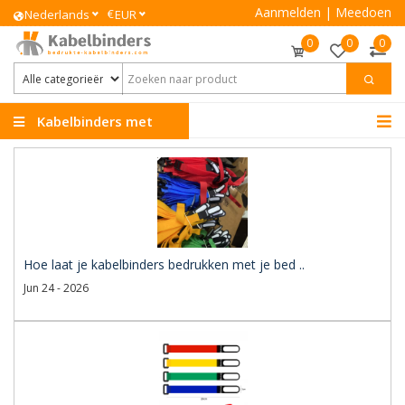
Aanmelden
|
Meedoen
€
Nederlands
EUR
0
0
0
Kabelbinders met
Logo
Hoe laat je kabelbinders bedrukken met je bed ..
Jun 24 - 2026