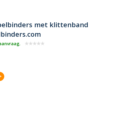
belbinders met klittenband
lbinders.com
 aanvraag.