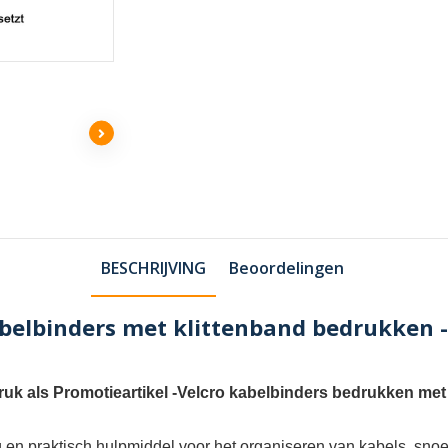
BESCHRIJVING
Beoordelingen
belbinders met klittenband bedrukken -
uk als Promotieartikel
-
Velcro kabelbinders bedrukken met
ig en praktisch hulpmiddel voor het organiseren van kabels, sn