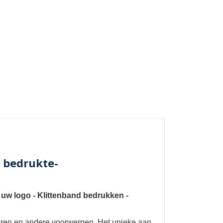
 bedrukte-
 uw logo
-
Klittenband bedrukken
-
oeren en andere voorwerpen. Het unieke aan