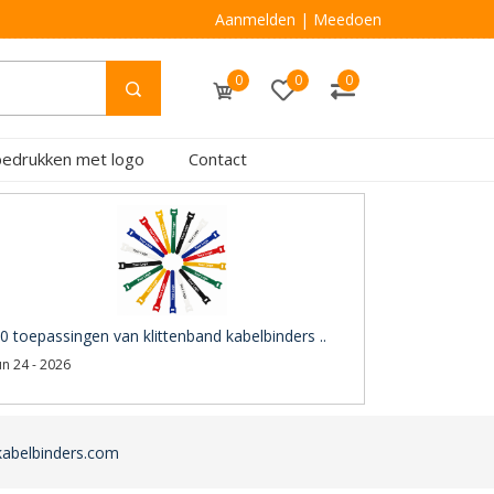
Aanmelden
|
Meedoen
0
0
0
bedrukken met logo
Contact
0 toepassingen van klittenband kabelbinders ..
un 24 - 2026
-kabelbinders.com