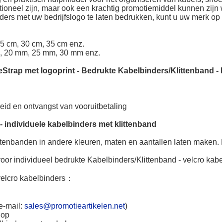
nctioneel zijn, maar ook een krachtig promotiemiddel kunnen zi
ders met uw bedrijfslogo te laten bedrukken, kunt u uw merk o
25 cm, 30 cm, 35 cm enz.
, 20 mm, 25 mm, 30 mm enz.
eStrap met logoprint
-
Bedrukte Kabelbinders/Klittenband
-
heid en ontvangst van vooruitbetaling
 -
individuele kabelbinders met klittenband
ttenbanden in andere kleuren, maten en aantallen laten maken.
oor individueel bedrukte Kabelbinders/Klittenband - velcro kabe
lcro kabelbinders
：
e-mail:
sales@promotieartikelen.net
)
 op