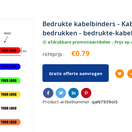
Bedrukte kabelbinders - Ka
bedrukken - bedrukte-kabe
afdrukbare promotieartikelen - Prijs op
€0.79
richtprijs :
Gratis offerte aanvragen
Product-artikelnummer:
qaN7939oIS