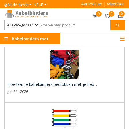
Aanmelden
|
Meedoen
€
Nederlands
EUR
0
0
0
Kabelbinders met
Logo
Hoe laat je kabelbinders bedrukken met je bed ..
Jun 24 - 2026