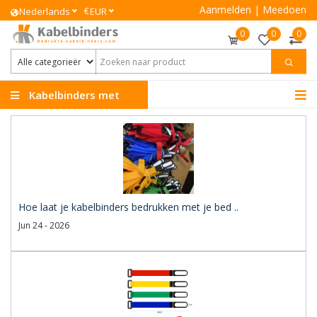
Aanmelden
|
Meedoen
€
Nederlands
EUR
0
0
0
Kabelbinders met
Logo
Hoe laat je kabelbinders bedrukken met je bed ..
Jun 24 - 2026