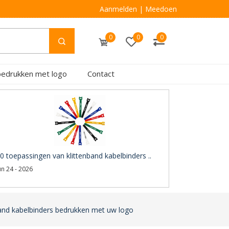
Aanmelden
|
Meedoen
0
0
0
bedrukken met logo
Contact
0 toepassingen van klittenband kabelbinders ..
un 24 - 2026
band kabelbinders bedrukken met uw logo