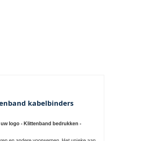
tenband kabelbinders
 uw logo
-
Klittenband bedrukken
-
oeren en andere voorwerpen. Het unieke aan