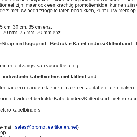
nctioneel zijn, maar ook een krachtig promotiemiddel kunnen zi
ders met uw bedrijfslogo te laten bedrukken, kunt u uw merk o
25 cm, 30 cm, 35 cm enz.
, 20 mm, 25 mm, 30 mm enz.
eStrap met logoprint
-
Bedrukte Kabelbinders/Klittenband
-
heid en ontvangst van vooruitbetaling
 -
individuele kabelbinders met klittenband
ttenbanden in andere kleuren, maten en aantallen laten maken.
oor individueel bedrukte Kabelbinders/Klittenband - velcro kabe
lcro kabelbinders
：
e-mail:
sales@promotieartikelen.net
)
 op