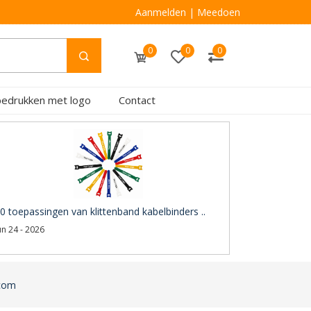
Aanmelden
|
Meedoen
0
0
0
bedrukken met logo
Contact
0 toepassingen van klittenband kabelbinders ..
un 24 - 2026
.com