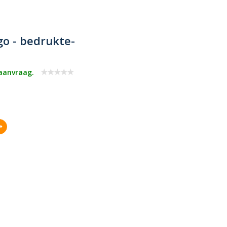
go - bedrukte-
 aanvraag.