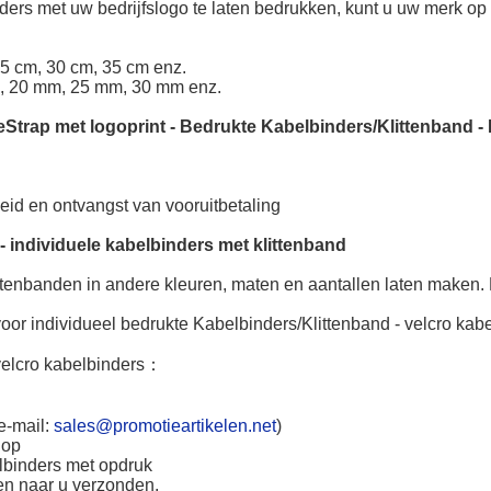
ders met uw bedrijfslogo te laten bedrukken, kunt u uw merk o
25 cm, 30 cm, 35 cm enz.
, 20 mm, 25 mm, 30 mm enz.
eStrap met logoprint
-
Bedrukte Kabelbinders/Klittenband
-
heid en ontvangst van vooruitbetaling
 -
individuele kabelbinders met klittenband
ttenbanden in andere kleuren, maten en aantallen laten maken.
oor individueel bedrukte Kabelbinders/Klittenband - velcro kabe
lcro kabelbinders
：
e-mail:
sales@promotieartikelen.net
)
 op
elbinders met opdruk
en naar u verzonden.