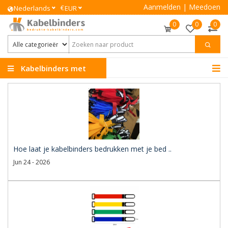
Aanmelden
|
Meedoen
€
Nederlands
EUR
0
0
0
Kabelbinders met
Logo
Hoe laat je kabelbinders bedrukken met je bed ..
Jun 24 - 2026