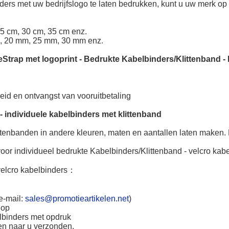
ders met uw bedrijfslogo te laten bedrukken, kunt u uw merk o
25 cm, 30 cm, 35 cm enz.
, 20 mm, 25 mm, 30 mm enz.
eStrap met logoprint
-
Bedrukte Kabelbinders/Klittenband
-
heid en ontvangst van vooruitbetaling
 -
individuele kabelbinders met klittenband
ttenbanden in andere kleuren, maten en aantallen laten maken.
oor individueel bedrukte Kabelbinders/Klittenband - velcro kabe
lcro kabelbinders
：
e-mail:
sales@promotieartikelen.net
)
 op
elbinders met opdruk
en naar u verzonden.