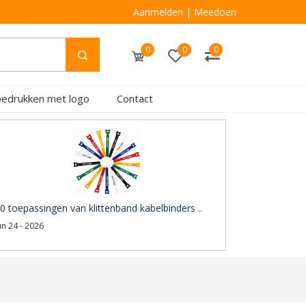
Aanmelden
|
Meedoen
0
0
0
bedrukken met logo
Contact
0 toepassingen van klittenband kabelbinders ..
un 24 - 2026