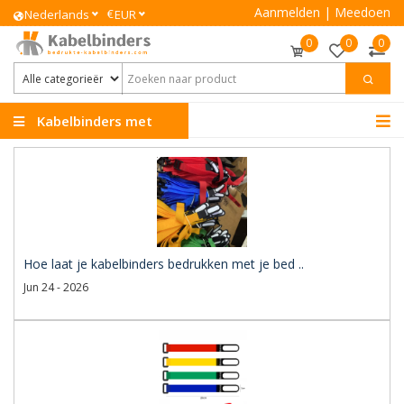
Aanmelden
|
Meedoen
€
Nederlands
EUR
0
0
0
Kabelbinders met
Logo
Hoe laat je kabelbinders bedrukken met je bed ..
Jun 24 - 2026