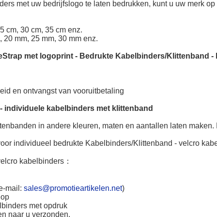
ders met uw bedrijfslogo te laten bedrukken, kunt u uw merk o
25 cm, 30 cm, 35 cm enz.
, 20 mm, 25 mm, 30 mm enz.
eStrap met logoprint
-
Bedrukte Kabelbinders/Klittenband
-
heid en ontvangst van vooruitbetaling
 -
individuele kabelbinders met klittenband
ttenbanden in andere kleuren, maten en aantallen laten maken.
oor individueel bedrukte Kabelbinders/Klittenband - velcro kabe
lcro kabelbinders
：
e-mail:
sales@promotieartikelen.net
)
 op
elbinders met opdruk
en naar u verzonden.