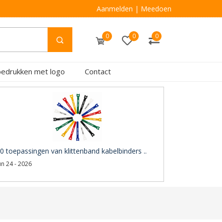
Aanmelden
|
Meedoen
0
0
0
bedrukken met logo
Contact
0 toepassingen van klittenband kabelbinders ..
un 24 - 2026